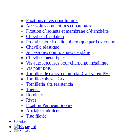
Fixations et vis pour toitures
Accesoires couvertures et bardages
Fixation d´isolants et membrane d´étanchéité
Chevilles d´isolation
Produits pour isolation thermique par l extérieur
Cheville plastique
Accessoires pour plaques de plâtre
Chevilles métalliques
Vis autoperceuses pour charpente métallique
Vis pour bois
Tornillos de cabeza ranurada -Cabeza en PH.
Tornillo cabeza Torx
Tornilleria alta resistencia
Tuercas
Rondelles
Rivet
Fixation Panneau Solaire
Anclajes químicos
Tige filetée
Contact