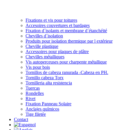
Fixations et vis pour toitures
Accesoires couvertures et bardages
Fixation d´isolants et membrane d´étanchéité
Chevilles d´isolation
Produits pour isolation thermique par l extérieur
Cheville plastique
Accessoires pour plaques de plâtre
Chevilles métalliques
Vis autoperceuses pour charpente métallique
Vis pour bois
Tornillos de cabeza ranurada -Cabeza en PH.
Tornillo cabeza Torx
Tornilleria alta resistencia
Tuercas
Rondelles
Rivet
Fixation Panneau Solaire
Anclajes químicos
Tige filetée
Contact