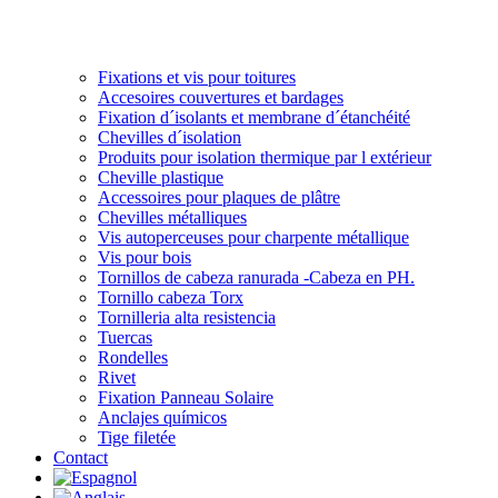
Fixations et vis pour toitures
Accesoires couvertures et bardages
Fixation d´isolants et membrane d´étanchéité
Chevilles d´isolation
Produits pour isolation thermique par l extérieur
Cheville plastique
Accessoires pour plaques de plâtre
Chevilles métalliques
Vis autoperceuses pour charpente métallique
Vis pour bois
Tornillos de cabeza ranurada -Cabeza en PH.
Tornillo cabeza Torx
Tornilleria alta resistencia
Tuercas
Rondelles
Rivet
Fixation Panneau Solaire
Anclajes químicos
Tige filetée
Contact