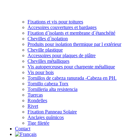
Fixations et vis pour toitures
Accesoires couvertures et bardages
Fixation d´isolants et membrane d´étanchéité
Chevilles d´isolation
Produits pour isolation thermique par l extérieur
Cheville plastique
Accessoires pour plaques de plâtre
Chevilles métalliques
Vis autoperceuses pour charpente métallique
Vis pour bois
Tornillos de cabeza ranurada -Cabeza en PH.
Tornillo cabeza Torx
Tornilleria alta resistencia
Tuercas
Rondelles
Rivet
Fixation Panneau Solaire
Anclajes químicos
Tige filetée
Contact