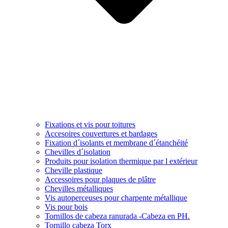
Fixations et vis pour toitures
Accesoires couvertures et bardages
Fixation d´isolants et membrane d´étanchéité
Chevilles d´isolation
Produits pour isolation thermique par l extérieur
Cheville plastique
Accessoires pour plaques de plâtre
Chevilles métalliques
Vis autoperceuses pour charpente métallique
Vis pour bois
Tornillos de cabeza ranurada -Cabeza en PH.
Tornillo cabeza Torx