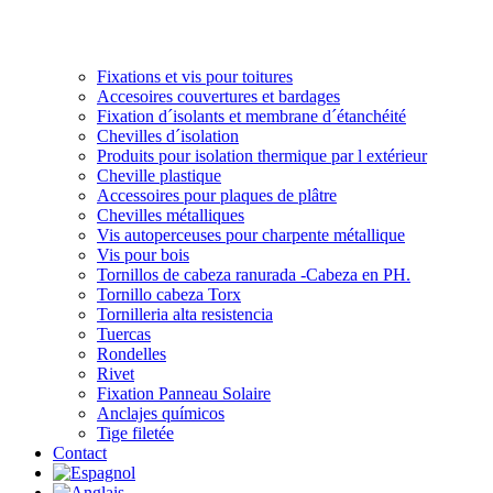
Fixations et vis pour toitures
Accesoires couvertures et bardages
Fixation d´isolants et membrane d´étanchéité
Chevilles d´isolation
Produits pour isolation thermique par l extérieur
Cheville plastique
Accessoires pour plaques de plâtre
Chevilles métalliques
Vis autoperceuses pour charpente métallique
Vis pour bois
Tornillos de cabeza ranurada -Cabeza en PH.
Tornillo cabeza Torx
Tornilleria alta resistencia
Tuercas
Rondelles
Rivet
Fixation Panneau Solaire
Anclajes químicos
Tige filetée
Contact