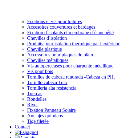
Fixations et vis pour toitures
Accesoires couvertures et bardages
Fixation d´isolants et membrane d´étanchéité
Chevilles d´isolation
Produits pour isolation thermique par l extérieur
Cheville plastique
Accessoires pour plaques de plâtre
Chevilles métalliques
Vis autoperceuses pour charpente métallique
Vis pour bois
Tornillos de cabeza ranurada -Cabeza en PH.
Tornillo cabeza Torx
Tornilleria alta resistencia
Tuercas
Rondelles
Rivet
Fixation Panneau Solaire
Anclajes químicos
Tige filetée
Contact