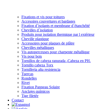
Fixations et vis pour toitures
Accesoires couvertures et bardages
Fixation d´isolants et membrane d´étanchéité
Chevilles d´isolation
Produits pour isolation thermique par l extérieur
Cheville plastique
Accessoires pour plaques de plâtre
Chevilles métalliques
Vis autoperceuses pour charpente métallique
Vis pour bois
Tornillos de cabeza ranurada -Cabeza en PH.
Tornillo cabeza Torx
Tornilleria alta resistencia
Tuercas
Rondelles
Rivet
Fixation Panneau Solaire
Anclajes químicos
Tige filetée
Contact