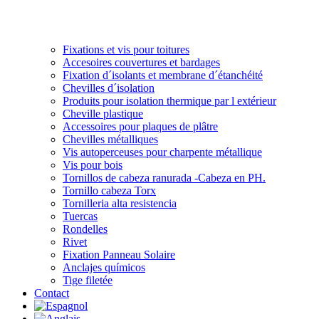
Fixations et vis pour toitures
Accesoires couvertures et bardages
Fixation d´isolants et membrane d´étanchéité
Chevilles d´isolation
Produits pour isolation thermique par l extérieur
Cheville plastique
Accessoires pour plaques de plâtre
Chevilles métalliques
Vis autoperceuses pour charpente métallique
Vis pour bois
Tornillos de cabeza ranurada -Cabeza en PH.
Tornillo cabeza Torx
Tornilleria alta resistencia
Tuercas
Rondelles
Rivet
Fixation Panneau Solaire
Anclajes químicos
Tige filetée
Contact