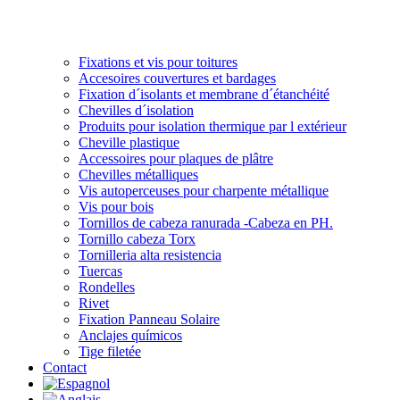
Fixations et vis pour toitures
Accesoires couvertures et bardages
Fixation d´isolants et membrane d´étanchéité
Chevilles d´isolation
Produits pour isolation thermique par l extérieur
Cheville plastique
Accessoires pour plaques de plâtre
Chevilles métalliques
Vis autoperceuses pour charpente métallique
Vis pour bois
Tornillos de cabeza ranurada -Cabeza en PH.
Tornillo cabeza Torx
Tornilleria alta resistencia
Tuercas
Rondelles
Rivet
Fixation Panneau Solaire
Anclajes químicos
Tige filetée
Contact