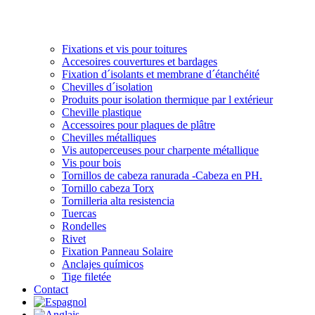
Fixations et vis pour toitures
Accesoires couvertures et bardages
Fixation d´isolants et membrane d´étanchéité
Chevilles d´isolation
Produits pour isolation thermique par l extérieur
Cheville plastique
Accessoires pour plaques de plâtre
Chevilles métalliques
Vis autoperceuses pour charpente métallique
Vis pour bois
Tornillos de cabeza ranurada -Cabeza en PH.
Tornillo cabeza Torx
Tornilleria alta resistencia
Tuercas
Rondelles
Rivet
Fixation Panneau Solaire
Anclajes químicos
Tige filetée
Contact