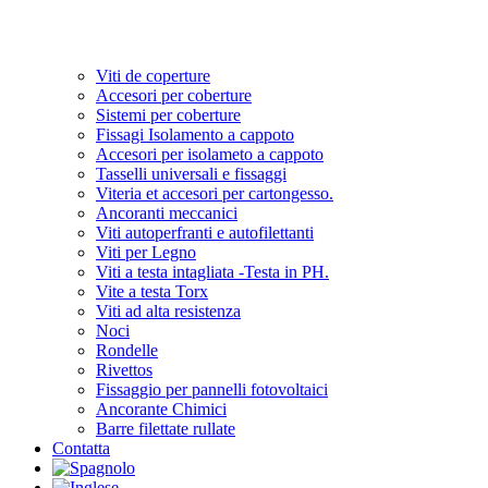
Viti de coperture
Accesori per coberture
Sistemi per coberture
Fissagi Isolamento a cappoto
Accesori per isolameto a cappoto
Tasselli universali e fissaggi
Viteria et accesori per cartongesso.
Ancoranti meccanici
Viti autoperfranti e autofilettanti
Viti per Legno
Viti a testa intagliata -Testa in PH.
Vite a testa Torx
Viti ad alta resistenza
Noci
Rondelle
Rivettos
Fissaggio per pannelli fotovoltaici
Ancorante Chimici
Barre filettate rullate
Contatta