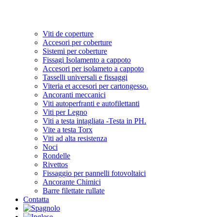
Viti de coperture
Accesori per coberture
Sistemi per coberture
Fissagi Isolamento a cappoto
Accesori per isolameto a cappoto
Tasselli universali e fissaggi
Viteria et accesori per cartongesso.
Ancoranti meccanici
Viti autoperfranti e autofilettanti
Viti per Legno
Viti a testa intagliata -Testa in PH.
Vite a testa Torx
Viti ad alta resistenza
Noci
Rondelle
Rivettos
Fissaggio per pannelli fotovoltaici
Ancorante Chimici
Barre filettate rullate
Contatta