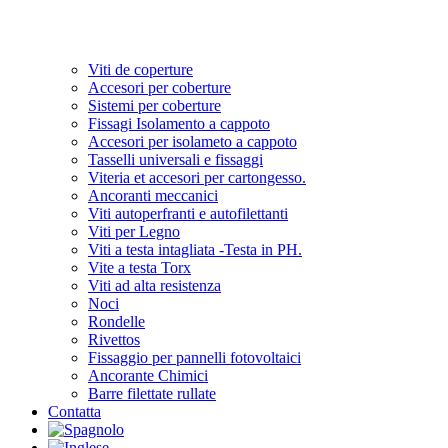
Viti de coperture
Accesori per coberture
Sistemi per coberture
Fissagi Isolamento a cappoto
Accesori per isolameto a cappoto
Tasselli universali e fissaggi
Viteria et accesori per cartongesso.
Ancoranti meccanici
Viti autoperfranti e autofilettanti
Viti per Legno
Viti a testa intagliata -Testa in PH.
Vite a testa Torx
Viti ad alta resistenza
Noci
Rondelle
Rivettos
Fissaggio per pannelli fotovoltaici
Ancorante Chimici
Barre filettate rullate
Contatta