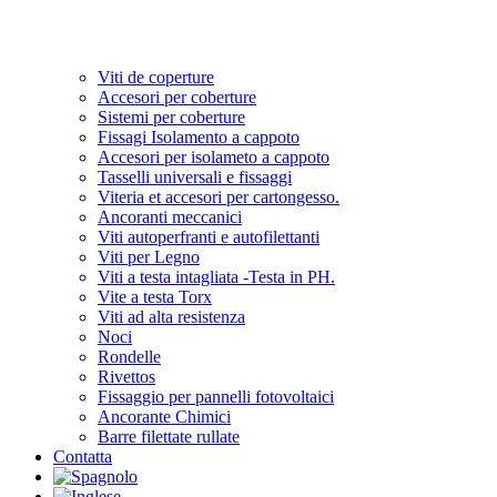
Viti de coperture
Accesori per coberture
Sistemi per coberture
Fissagi Isolamento a cappoto
Accesori per isolameto a cappoto
Tasselli universali e fissaggi
Viteria et accesori per cartongesso.
Ancoranti meccanici
Viti autoperfranti e autofilettanti
Viti per Legno
Viti a testa intagliata -Testa in PH.
Vite a testa Torx
Viti ad alta resistenza
Noci
Rondelle
Rivettos
Fissaggio per pannelli fotovoltaici
Ancorante Chimici
Barre filettate rullate
Contatta