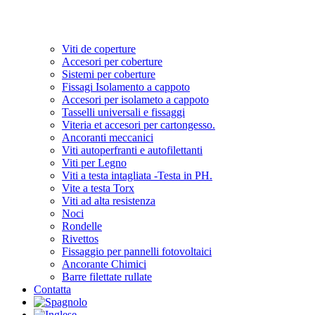
Viti de coperture
Accesori per coberture
Sistemi per coberture
Fissagi Isolamento a cappoto
Accesori per isolameto a cappoto
Tasselli universali e fissaggi
Viteria et accesori per cartongesso.
Ancoranti meccanici
Viti autoperfranti e autofilettanti
Viti per Legno
Viti a testa intagliata -Testa in PH.
Vite a testa Torx
Viti ad alta resistenza
Noci
Rondelle
Rivettos
Fissaggio per pannelli fotovoltaici
Ancorante Chimici
Barre filettate rullate
Contatta