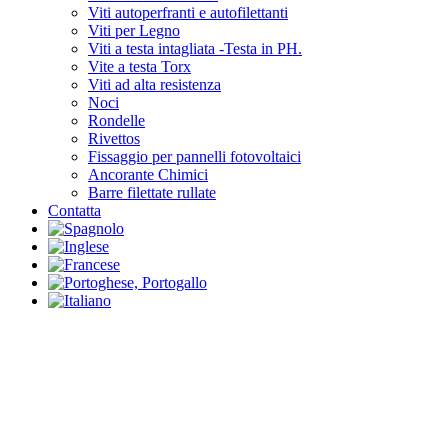
Viti autoperfranti e autofilettanti
Viti per Legno
Viti a testa intagliata -Testa in PH.
Vite a testa Torx
Viti ad alta resistenza
Noci
Rondelle
Rivettos
Fissaggio per pannelli fotovoltaici
Ancorante Chimici
Barre filettate rullate
Contatta