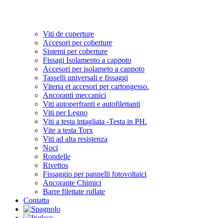
Viti de coperture
Accesori per coberture
Sistemi per coberture
Fissagi Isolamento a cappoto
Accesori per isolameto a cappoto
Tasselli universali e fissaggi
Viteria et accesori per cartongesso.
Ancoranti meccanici
Viti autoperfranti e autofilettanti
Viti per Legno
Viti a testa intagliata -Testa in PH.
Vite a testa Torx
Viti ad alta resistenza
Noci
Rondelle
Rivettos
Fissaggio per pannelli fotovoltaici
Ancorante Chimici
Barre filettate rullate
Contatta