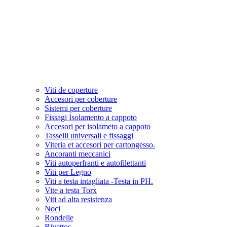
Viti de coperture
Accesori per coberture
Sistemi per coberture
Fissagi Isolamento a cappoto
Accesori per isolameto a cappoto
Tasselli universali e fissaggi
Viteria et accesori per cartongesso.
Ancoranti meccanici
Viti autoperfranti e autofilettanti
Viti per Legno
Viti a testa intagliata -Testa in PH.
Vite a testa Torx
Viti ad alta resistenza
Noci
Rondelle
Rivettos