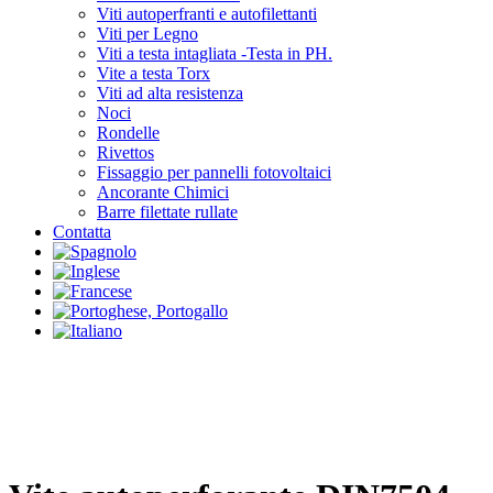
Viti autoperfranti e autofilettanti
Viti per Legno
Viti a testa intagliata -Testa in PH.
Vite a testa Torx
Viti ad alta resistenza
Noci
Rondelle
Rivettos
Fissaggio per pannelli fotovoltaici
Ancorante Chimici
Barre filettate rullate
Contatta