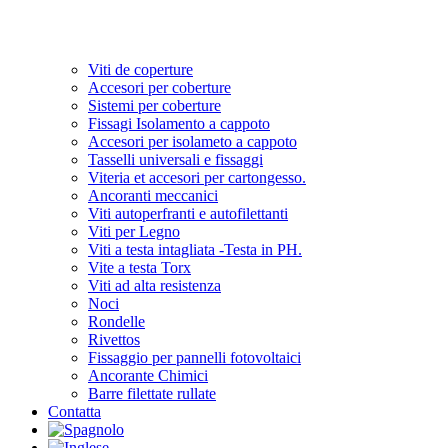
Viti de coperture
Accesori per coberture
Sistemi per coberture
Fissagi Isolamento a cappoto
Accesori per isolameto a cappoto
Tasselli universali e fissaggi
Viteria et accesori per cartongesso.
Ancoranti meccanici
Viti autoperfranti e autofilettanti
Viti per Legno
Viti a testa intagliata -Testa in PH.
Vite a testa Torx
Viti ad alta resistenza
Noci
Rondelle
Rivettos
Fissaggio per pannelli fotovoltaici
Ancorante Chimici
Barre filettate rullate
Contatta