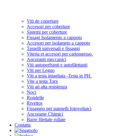
Viti de coperture
Accesori per coberture
Sistemi per coberture
Fissagi Isolamento a cappoto
Accesori per isolameto a cappoto
Tasselli universali e fissaggi
Viteria et accesori per cartongesso.
Ancoranti meccanici
Viti autoperfranti e autofilettanti
Viti per Legno
Viti a testa intagliata -Testa in PH.
Vite a testa Torx
Viti ad alta resistenza
Noci
Rondelle
Rivettos
Fissaggio per pannelli fotovoltaici
Ancorante Chimici
Barre filettate rullate
Contatta