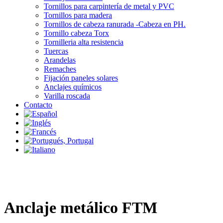
Tornillos para carpintería de metal y PVC
Tornillos para madera
Tornillos de cabeza ranurada -Cabeza en PH.
Tornillo cabeza Torx
Tornilleria alta resistencia
Tuercas
Arandelas
Remaches
Fijación paneles solares
Anclajes químicos
Varilla roscada
Contacto
Anclaje metálico FTM