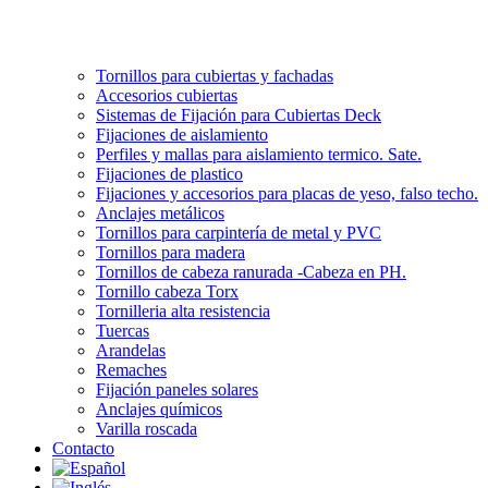
Tornillos para cubiertas y fachadas
Accesorios cubiertas
Sistemas de Fijación para Cubiertas Deck
Fijaciones de aislamiento
Perfiles y mallas para aislamiento termico. Sate.
Fijaciones de plastico
Fijaciones y accesorios para placas de yeso, falso techo.
Anclajes metálicos
Tornillos para carpintería de metal y PVC
Tornillos para madera
Tornillos de cabeza ranurada -Cabeza en PH.
Tornillo cabeza Torx
Tornilleria alta resistencia
Tuercas
Arandelas
Remaches
Fijación paneles solares
Anclajes químicos
Varilla roscada
Contacto