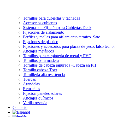
Tornillos para cubiertas y fachadas
Accesorios cubiertas
Sistemas de Fijación para Cubiertas Deck
Fijaciones de aislamiento
Perfiles y mallas para aislamiento termico. Sate.
Fijaciones de plastico
Fijaciones y accesorios para placas de yeso, falso techo.
Anclajes metálicos
Tornillos para carpintería de metal y PVC
Tornillos para madera
Tornillos de cabeza ranurada -Cabeza en PH.
Tornillo cabeza Torx
Tornilleria alta resistencia
Tuercas
Arandelas
Remaches
Fijación paneles solares
Anclajes químicos
Varilla roscada
Contacto