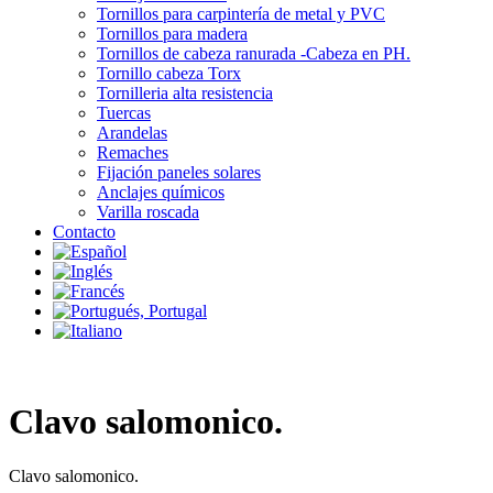
Tornillos para carpintería de metal y PVC
Tornillos para madera
Tornillos de cabeza ranurada -Cabeza en PH.
Tornillo cabeza Torx
Tornilleria alta resistencia
Tuercas
Arandelas
Remaches
Fijación paneles solares
Anclajes químicos
Varilla roscada
Contacto
Clavo salomonico.
Clavo salomonico.