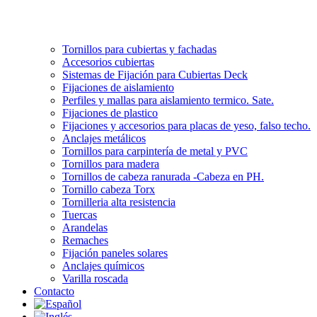
Tornillos para cubiertas y fachadas
Accesorios cubiertas
Sistemas de Fijación para Cubiertas Deck
Fijaciones de aislamiento
Perfiles y mallas para aislamiento termico. Sate.
Fijaciones de plastico
Fijaciones y accesorios para placas de yeso, falso techo.
Anclajes metálicos
Tornillos para carpintería de metal y PVC
Tornillos para madera
Tornillos de cabeza ranurada -Cabeza en PH.
Tornillo cabeza Torx
Tornilleria alta resistencia
Tuercas
Arandelas
Remaches
Fijación paneles solares
Anclajes químicos
Varilla roscada
Contacto