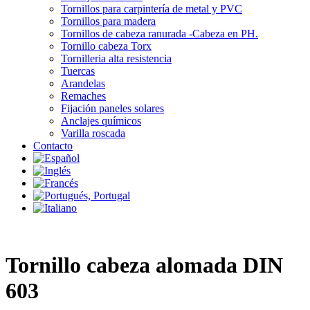
Tornillos para carpintería de metal y PVC
Tornillos para madera
Tornillos de cabeza ranurada -Cabeza en PH.
Tornillo cabeza Torx
Tornilleria alta resistencia
Tuercas
Arandelas
Remaches
Fijación paneles solares
Anclajes químicos
Varilla roscada
Contacto
Tornillo cabeza alomada DIN
603