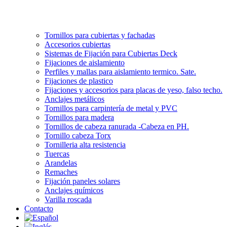
Tornillos para cubiertas y fachadas
Accesorios cubiertas
Sistemas de Fijación para Cubiertas Deck
Fijaciones de aislamiento
Perfiles y mallas para aislamiento termico. Sate.
Fijaciones de plastico
Fijaciones y accesorios para placas de yeso, falso techo.
Anclajes metálicos
Tornillos para carpintería de metal y PVC
Tornillos para madera
Tornillos de cabeza ranurada -Cabeza en PH.
Tornillo cabeza Torx
Tornilleria alta resistencia
Tuercas
Arandelas
Remaches
Fijación paneles solares
Anclajes químicos
Varilla roscada
Contacto