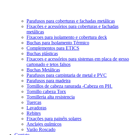
Parafusos para coberturas e fachadas metálicas
Fixações e acessórios para coberturas e fachadas
metálicas
Fixaçoes para isolamento e cobertura deck
Buchas para Isolamento Térmico
Complementos para ETICS
Buchas plásticas
Fixaçoes e acessórios para sistemas em placa de gesso
cartonado e tetos falsos
Buchas Metálicas
Parafusos para carpintaria de metal e PVC
Parafusos para madeira
Tornillos de cabeza ranurada -Cabeza en PH.
Tornillo cabeza Torx
Tornilleria alta resistencia
Tuercas
Lavadoras
Rebites
Fixações para painéis solares
Anclajes químicos
Varão Roscado
Contato