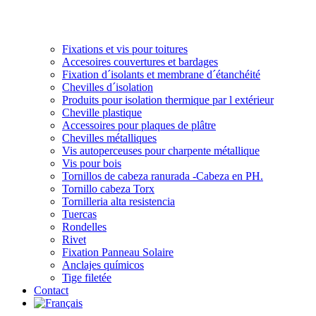
Fixations et vis pour toitures
Accesoires couvertures et bardages
Fixation d´isolants et membrane d´étanchéité
Chevilles d´isolation
Produits pour isolation thermique par l extérieur
Cheville plastique
Accessoires pour plaques de plâtre
Chevilles métalliques
Vis autoperceuses pour charpente métallique
Vis pour bois
Tornillos de cabeza ranurada -Cabeza en PH.
Tornillo cabeza Torx
Tornilleria alta resistencia
Tuercas
Rondelles
Rivet
Fixation Panneau Solaire
Anclajes químicos
Tige filetée
Contact