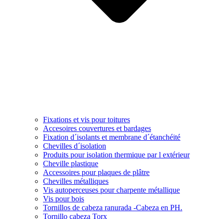
Fixations et vis pour toitures
Accesoires couvertures et bardages
Fixation d´isolants et membrane d´étanchéité
Chevilles d´isolation
Produits pour isolation thermique par l extérieur
Cheville plastique
Accessoires pour plaques de plâtre
Chevilles métalliques
Vis autoperceuses pour charpente métallique
Vis pour bois
Tornillos de cabeza ranurada -Cabeza en PH.
Tornillo cabeza Torx