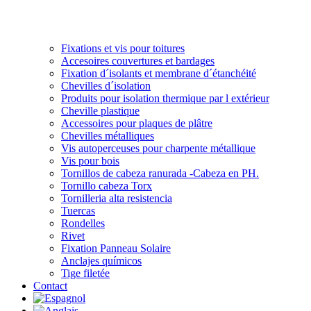
Fixations et vis pour toitures
Accesoires couvertures et bardages
Fixation d´isolants et membrane d´étanchéité
Chevilles d´isolation
Produits pour isolation thermique par l extérieur
Cheville plastique
Accessoires pour plaques de plâtre
Chevilles métalliques
Vis autoperceuses pour charpente métallique
Vis pour bois
Tornillos de cabeza ranurada -Cabeza en PH.
Tornillo cabeza Torx
Tornilleria alta resistencia
Tuercas
Rondelles
Rivet
Fixation Panneau Solaire
Anclajes químicos
Tige filetée
Contact