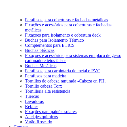
Parafusos para coberturas e fachadas metálicas
Fixações e acessórios para coberturas e fachadas
metálicas
Fixaçoes para isolamento e cobertura deck
Buchas para Isolamento Térmico
Complementos para ETICS
Buchas plásticas
Fixaçoes e acessórios para sistemas em placa de gesso
cartonado e tetos falsos
Buchas Metálicas
Parafusos para carpintaria de metal e PVC
Parafusos para madeira
Tornillos de cabeza ranurada -Cabeza en PH.
Tornillo cabeza Torx
Tornilleria alta resistencia
Tuercas
Lavadoras
Rebites
Fixações para painéis solares
Anclajes químicos
Varão Roscado
Contato