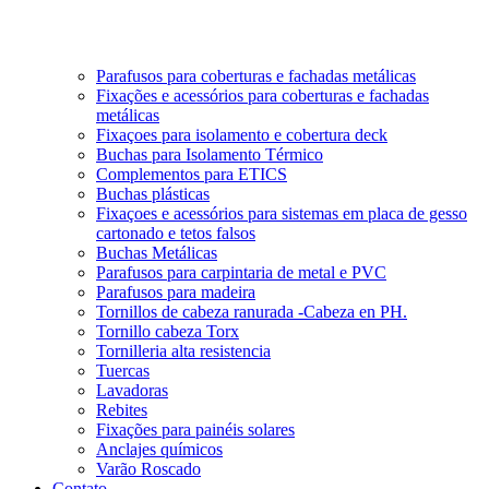
Parafusos para coberturas e fachadas metálicas
Fixações e acessórios para coberturas e fachadas
metálicas
Fixaçoes para isolamento e cobertura deck
Buchas para Isolamento Térmico
Complementos para ETICS
Buchas plásticas
Fixaçoes e acessórios para sistemas em placa de gesso
cartonado e tetos falsos
Buchas Metálicas
Parafusos para carpintaria de metal e PVC
Parafusos para madeira
Tornillos de cabeza ranurada -Cabeza en PH.
Tornillo cabeza Torx
Tornilleria alta resistencia
Tuercas
Lavadoras
Rebites
Fixações para painéis solares
Anclajes químicos
Varão Roscado
Contato