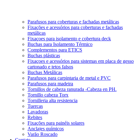
Parafusos para coberturas e fachadas metálicas
Fixações e acessórios para coberturas e fachadas
metálicas
Fixaçoes para isolamento e cobertura deck
Buchas para Isolamento Térmico
Complementos para ETICS
Buchas plásticas
Fixaçoes e acessórios para sistemas em placa de gesso
cartonado e tetos falsos
Buchas Metálicas
Parafusos para carpintaria de metal e PVC
Parafusos para madeira
Tornillos de cabeza ranurada -Cabeza en PH.
Tornillo cabeza Torx
Tornilleria alta resistencia
Tuercas
Lavadoras
Rebites
Fixações para painéis solares
Anclajes químicos
Varão Roscado
Contato