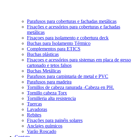
Parafusos para coberturas e fachadas metálicas
Fixações e acessórios para coberturas e fachadas
metálicas
Fixaçoes para isolamento e cobertura deck
Buchas para Isolamento Térmico
Complementos para ETICS
Buchas plásticas
Fixaçoes e acessórios para sistemas em placa de gesso
cartonado e tetos falsos
Buchas Metálicas
Parafusos para carpintaria de metal e PVC
Parafusos para madeira
Tornillos de cabeza ranurada -Cabeza en PH.
Tornillo cabeza Torx
Tornilleria alta resistencia
Tuercas
Lavadoras
Rebites
Fixações para painéis solares
Anclajes químicos
Varão Roscado
Contato