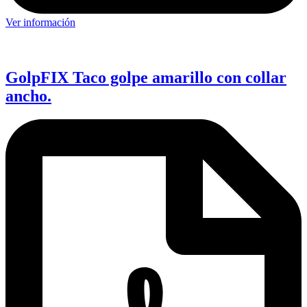
Ver información
GolpFIX Taco golpe amarillo con collar
ancho.