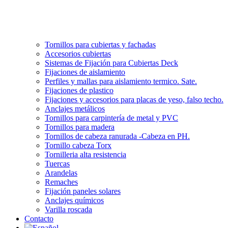
Tornillos para cubiertas y fachadas
Accesorios cubiertas
Sistemas de Fijación para Cubiertas Deck
Fijaciones de aislamiento
Perfiles y mallas para aislamiento termico. Sate.
Fijaciones de plastico
Fijaciones y accesorios para placas de yeso, falso techo.
Anclajes metálicos
Tornillos para carpintería de metal y PVC
Tornillos para madera
Tornillos de cabeza ranurada -Cabeza en PH.
Tornillo cabeza Torx
Tornilleria alta resistencia
Tuercas
Arandelas
Remaches
Fijación paneles solares
Anclajes químicos
Varilla roscada
Contacto