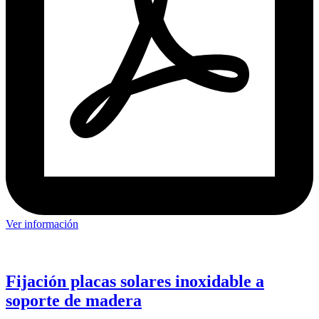
Ver información
Fijación placas solares inoxidable a
soporte de madera