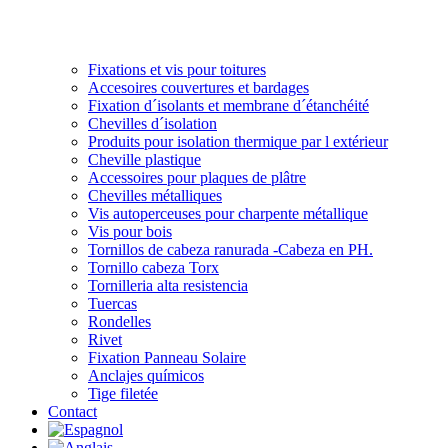
Fixations et vis pour toitures
Accesoires couvertures et bardages
Fixation d´isolants et membrane d´étanchéité
Chevilles d´isolation
Produits pour isolation thermique par l extérieur
Cheville plastique
Accessoires pour plaques de plâtre
Chevilles métalliques
Vis autoperceuses pour charpente métallique
Vis pour bois
Tornillos de cabeza ranurada -Cabeza en PH.
Tornillo cabeza Torx
Tornilleria alta resistencia
Tuercas
Rondelles
Rivet
Fixation Panneau Solaire
Anclajes químicos
Tige filetée
Contact