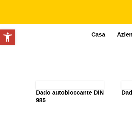
Apri la barra degli strumenti
Casa
Azie
Dado autobloccante DIN
Dad
985