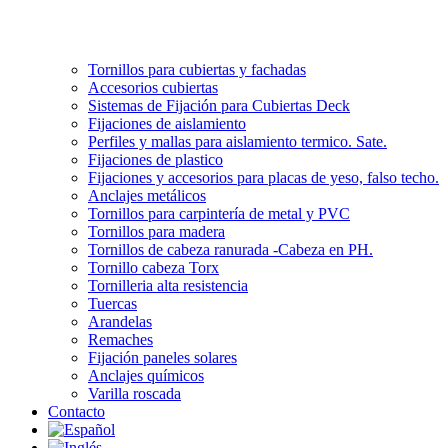
Tornillos para cubiertas y fachadas
Accesorios cubiertas
Sistemas de Fijación para Cubiertas Deck
Fijaciones de aislamiento
Perfiles y mallas para aislamiento termico. Sate.
Fijaciones de plastico
Fijaciones y accesorios para placas de yeso, falso techo.
Anclajes metálicos
Tornillos para carpintería de metal y PVC
Tornillos para madera
Tornillos de cabeza ranurada -Cabeza en PH.
Tornillo cabeza Torx
Tornilleria alta resistencia
Tuercas
Arandelas
Remaches
Fijación paneles solares
Anclajes químicos
Varilla roscada
Contacto