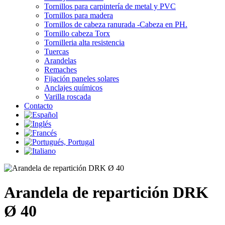
Tornillos para carpintería de metal y PVC
Tornillos para madera
Tornillos de cabeza ranurada -Cabeza en PH.
Tornillo cabeza Torx
Tornilleria alta resistencia
Tuercas
Arandelas
Remaches
Fijación paneles solares
Anclajes químicos
Varilla roscada
Contacto
Arandela de repartición DRK
Ø 40