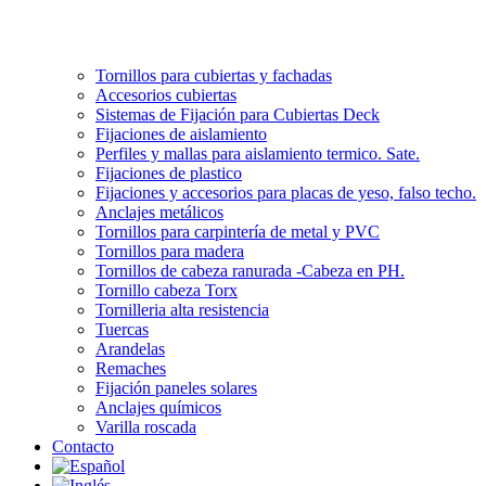
Tornillos para cubiertas y fachadas
Accesorios cubiertas
Sistemas de Fijación para Cubiertas Deck
Fijaciones de aislamiento
Perfiles y mallas para aislamiento termico. Sate.
Fijaciones de plastico
Fijaciones y accesorios para placas de yeso, falso techo.
Anclajes metálicos
Tornillos para carpintería de metal y PVC
Tornillos para madera
Tornillos de cabeza ranurada -Cabeza en PH.
Tornillo cabeza Torx
Tornilleria alta resistencia
Tuercas
Arandelas
Remaches
Fijación paneles solares
Anclajes químicos
Varilla roscada
Contacto