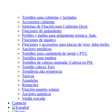
Tornillos para cubiertas y fachadas
Accesorios cubiertas
Sistemas de Fijación para Cubiertas Deck
Fijaciones de aislamiento
Perfiles y mallas para aislamiento termico. Sate.
Fijaciones de plastico
Fijaciones y accesorios para placas de yeso, falso techo.
Anclajes metálicos
Tornillos para carpintería de metal y PVC
Tornillos para madera
Tornillos de cabeza ranurada -Cabeza en PH.
Tornillo cabeza Torx
Tornilleria alta resistencia
Tuercas
Arandelas
Remaches
Fijación paneles solares
Anclajes químicos
Varilla roscada
Contacto