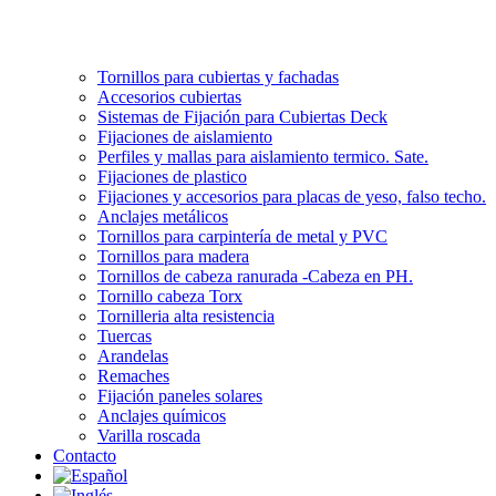
Tornillos para cubiertas y fachadas
Accesorios cubiertas
Sistemas de Fijación para Cubiertas Deck
Fijaciones de aislamiento
Perfiles y mallas para aislamiento termico. Sate.
Fijaciones de plastico
Fijaciones y accesorios para placas de yeso, falso techo.
Anclajes metálicos
Tornillos para carpintería de metal y PVC
Tornillos para madera
Tornillos de cabeza ranurada -Cabeza en PH.
Tornillo cabeza Torx
Tornilleria alta resistencia
Tuercas
Arandelas
Remaches
Fijación paneles solares
Anclajes químicos
Varilla roscada
Contacto