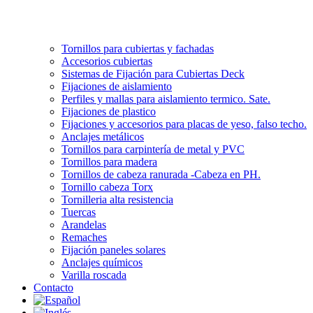
Tornillos para cubiertas y fachadas
Accesorios cubiertas
Sistemas de Fijación para Cubiertas Deck
Fijaciones de aislamiento
Perfiles y mallas para aislamiento termico. Sate.
Fijaciones de plastico
Fijaciones y accesorios para placas de yeso, falso techo.
Anclajes metálicos
Tornillos para carpintería de metal y PVC
Tornillos para madera
Tornillos de cabeza ranurada -Cabeza en PH.
Tornillo cabeza Torx
Tornilleria alta resistencia
Tuercas
Arandelas
Remaches
Fijación paneles solares
Anclajes químicos
Varilla roscada
Contacto