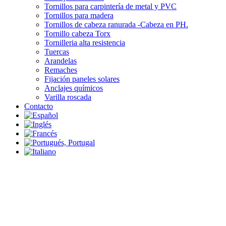
Tornillos para carpintería de metal y PVC
Tornillos para madera
Tornillos de cabeza ranurada -Cabeza en PH.
Tornillo cabeza Torx
Tornilleria alta resistencia
Tuercas
Arandelas
Remaches
Fijación paneles solares
Anclajes químicos
Varilla roscada
Contacto