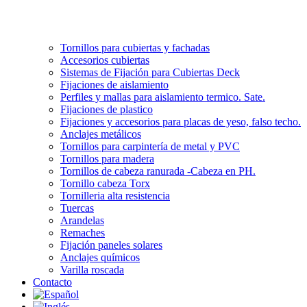
Tornillos para cubiertas y fachadas
Accesorios cubiertas
Sistemas de Fijación para Cubiertas Deck
Fijaciones de aislamiento
Perfiles y mallas para aislamiento termico. Sate.
Fijaciones de plastico
Fijaciones y accesorios para placas de yeso, falso techo.
Anclajes metálicos
Tornillos para carpintería de metal y PVC
Tornillos para madera
Tornillos de cabeza ranurada -Cabeza en PH.
Tornillo cabeza Torx
Tornilleria alta resistencia
Tuercas
Arandelas
Remaches
Fijación paneles solares
Anclajes químicos
Varilla roscada
Contacto