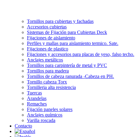
Tornillos para cubiertas y fachadas
Accesorios cubiertas
Sistemas de Fijación para Cubiertas Deck
Fijaciones de aislamiento
Perfiles y mallas para aislamiento termico. Sate.
Fijaciones de plastico
Fijaciones y accesorios para placas de yeso, falso techo.
Anclajes metálicos
Tornillos para carpintería de metal y PVC
Tornillos para madera
Tornillos de cabeza ranurada -Cabeza en PH.
Tornillo cabeza Torx
Tornilleria alta resistencia
Tuercas
Arandelas
Remaches
Fijación paneles solares
Anclajes químicos
Varilla roscada
Contacto