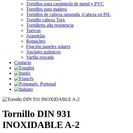
Tornillos para carpintería de metal y PVC
Tornillos para madera
Tornillos de cabeza ranurada -Cabeza en PH.
Tornillo cabeza Torx
Tornilleria alta resistencia
Tuercas
Arandelas
Remaches
Fijación paneles solares
Anclajes químicos
Varilla roscada
Contacto
Tornillo DIN 931
INOXIDABLE A-2