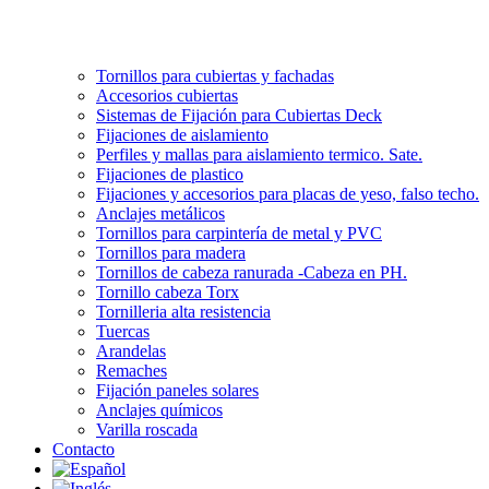
Tornillos para cubiertas y fachadas
Accesorios cubiertas
Sistemas de Fijación para Cubiertas Deck
Fijaciones de aislamiento
Perfiles y mallas para aislamiento termico. Sate.
Fijaciones de plastico
Fijaciones y accesorios para placas de yeso, falso techo.
Anclajes metálicos
Tornillos para carpintería de metal y PVC
Tornillos para madera
Tornillos de cabeza ranurada -Cabeza en PH.
Tornillo cabeza Torx
Tornilleria alta resistencia
Tuercas
Arandelas
Remaches
Fijación paneles solares
Anclajes químicos
Varilla roscada
Contacto