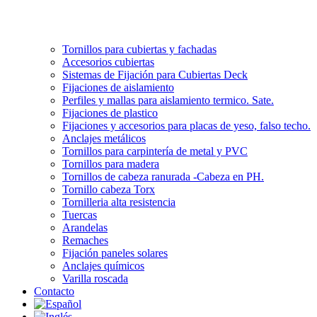
Tornillos para cubiertas y fachadas
Accesorios cubiertas
Sistemas de Fijación para Cubiertas Deck
Fijaciones de aislamiento
Perfiles y mallas para aislamiento termico. Sate.
Fijaciones de plastico
Fijaciones y accesorios para placas de yeso, falso techo.
Anclajes metálicos
Tornillos para carpintería de metal y PVC
Tornillos para madera
Tornillos de cabeza ranurada -Cabeza en PH.
Tornillo cabeza Torx
Tornilleria alta resistencia
Tuercas
Arandelas
Remaches
Fijación paneles solares
Anclajes químicos
Varilla roscada
Contacto