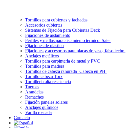
Tornillos para cubiertas y fachadas
Accesorios cubiertas
Sistemas de Fijación para Cubiertas Deck
Fijaciones de aislamiento
Perfiles y mallas para aislamiento termico. Sate.
Fijaciones de plastico
Fijaciones y accesorios para placas de yeso, falso techo.
Anclajes metálicos
Tornillos para carpintería de metal y PVC
Tornillos para madera
Tornillos de cabeza ranurada -Cabeza en PH.
Tornillo cabeza Torx
Tornilleria alta resistencia
Tuercas
Arandelas
Remaches
Fijación paneles solares
Anclajes químicos
Varilla roscada
Contacto