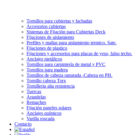
Tornillos para cubiertas y fachadas
Accesorios cubiertas
Sistemas de Fijación para Cubiertas Deck
Fijaciones de aislamiento
Perfiles y mallas para aislamiento termico. Sate.
Fijaciones de plastico
Fijaciones y accesorios para placas de yeso, falso techo.
Anclajes metálicos
Tornillos para carpintería de metal y PVC
Tornillos para madera
Tornillos de cabeza ranurada -Cabeza en PH.
Tornillo cabeza Torx
Tornilleria alta resistencia
Tuercas
Arandelas
Remaches
Fijación paneles solares
Anclajes químicos
Varilla roscada
Contacto