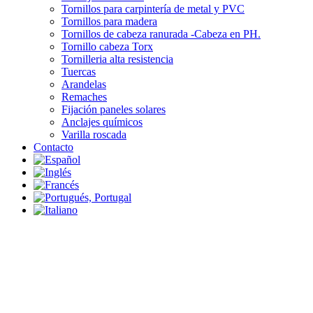
Tornillos para carpintería de metal y PVC
Tornillos para madera
Tornillos de cabeza ranurada -Cabeza en PH.
Tornillo cabeza Torx
Tornilleria alta resistencia
Tuercas
Arandelas
Remaches
Fijación paneles solares
Anclajes químicos
Varilla roscada
Contacto