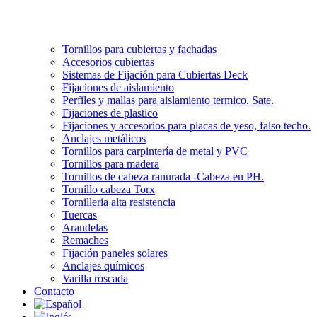
Tornillos para cubiertas y fachadas
Accesorios cubiertas
Sistemas de Fijación para Cubiertas Deck
Fijaciones de aislamiento
Perfiles y mallas para aislamiento termico. Sate.
Fijaciones de plastico
Fijaciones y accesorios para placas de yeso, falso techo.
Anclajes metálicos
Tornillos para carpintería de metal y PVC
Tornillos para madera
Tornillos de cabeza ranurada -Cabeza en PH.
Tornillo cabeza Torx
Tornilleria alta resistencia
Tuercas
Arandelas
Remaches
Fijación paneles solares
Anclajes químicos
Varilla roscada
Contacto