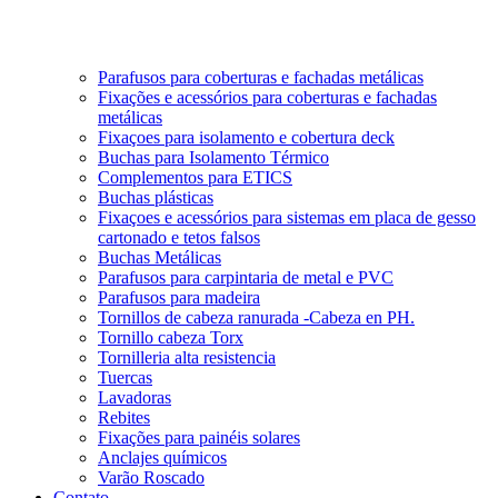
Parafusos para coberturas e fachadas metálicas
Fixações e acessórios para coberturas e fachadas
metálicas
Fixaçoes para isolamento e cobertura deck
Buchas para Isolamento Térmico
Complementos para ETICS
Buchas plásticas
Fixaçoes e acessórios para sistemas em placa de gesso
cartonado e tetos falsos
Buchas Metálicas
Parafusos para carpintaria de metal e PVC
Parafusos para madeira
Tornillos de cabeza ranurada -Cabeza en PH.
Tornillo cabeza Torx
Tornilleria alta resistencia
Tuercas
Lavadoras
Rebites
Fixações para painéis solares
Anclajes químicos
Varão Roscado
Contato