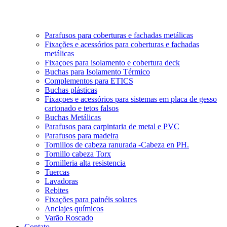
Parafusos para coberturas e fachadas metálicas
Fixações e acessórios para coberturas e fachadas
metálicas
Fixaçoes para isolamento e cobertura deck
Buchas para Isolamento Térmico
Complementos para ETICS
Buchas plásticas
Fixaçoes e acessórios para sistemas em placa de gesso
cartonado e tetos falsos
Buchas Metálicas
Parafusos para carpintaria de metal e PVC
Parafusos para madeira
Tornillos de cabeza ranurada -Cabeza en PH.
Tornillo cabeza Torx
Tornilleria alta resistencia
Tuercas
Lavadoras
Rebites
Fixações para painéis solares
Anclajes químicos
Varão Roscado
Contato