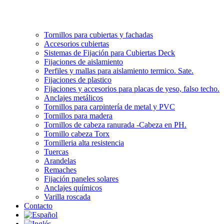
Tornillos para cubiertas y fachadas
Accesorios cubiertas
Sistemas de Fijación para Cubiertas Deck
Fijaciones de aislamiento
Perfiles y mallas para aislamiento termico. Sate.
Fijaciones de plastico
Fijaciones y accesorios para placas de yeso, falso techo.
Anclajes metálicos
Tornillos para carpintería de metal y PVC
Tornillos para madera
Tornillos de cabeza ranurada -Cabeza en PH.
Tornillo cabeza Torx
Tornilleria alta resistencia
Tuercas
Arandelas
Remaches
Fijación paneles solares
Anclajes químicos
Varilla roscada
Contacto