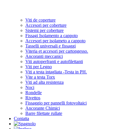
Viti de coperture
Accesori per coberture
Sistemi per coberture
Fissagi Isolamento a cappoto
Accesori per isolameto a cappoto
Tasselli universali e fissaggi
Viteria et accesori per cartongesso.
Ancoranti meccanici
Viti autoperfranti e autofilettanti
Viti per Legno
Viti a testa intagliata -Testa in PH.
Vite a testa Torx
Viti ad alta resistenza
Noci
Rondelle
Rivettos
Fissaggio per pannelli fotovoltaici
Ancorante Chimici
Barre filettate rullate
Contatta