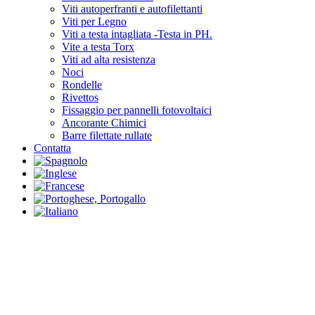
Viti autoperfranti e autofilettanti
Viti per Legno
Viti a testa intagliata -Testa in PH.
Vite a testa Torx
Viti ad alta resistenza
Noci
Rondelle
Rivettos
Fissaggio per pannelli fotovoltaici
Ancorante Chimici
Barre filettate rullate
Contatta